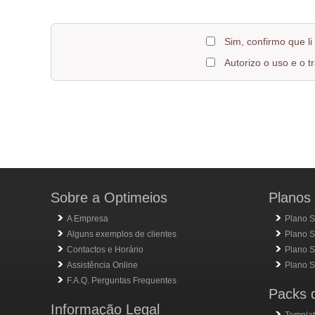
Sim, confirmo que l
Autorizo o uso e o t
Sobre a Optimeios
Planos 
A Empresa
Plano S
Alguns exemplos de clientes
Plano S
Contactos e Horário
Plano Si
Assistência Online
Plano Si
F.A.Q. Perguntas Frequentes
Packs 
Informação Legal