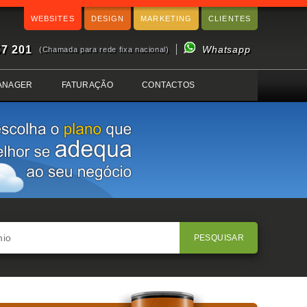
WEBSITES
DESIGN
MARKETING
CLIENTES
57 201
Whatsapp
(Chamada para rede fixa nacional)
ANAGER
FATURAÇÃO
CONTACTOS
PESQUISAR