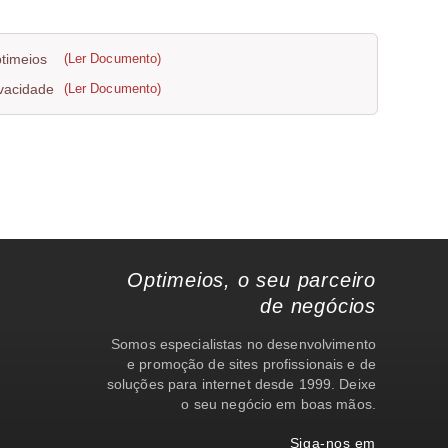
ptimeios
(Ler Documento)
ivacidade
(Ler Documento)
Optimeios, o seu parceiro
de negócios
Somos especialistas no desenvolvimento
e promoção de sites profissionais e de
soluções para internet desde 1999. Deixe
o seu negócio em boas mãos.
Siga-nos em