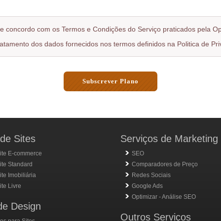
i e concordo com os Termos e Condições do Serviço praticados pela O
ratamento dos dados fornecidos nos termos definidos na Politica de Pr
Subscrever Plano
de Sites
Serviços de Marketing
ite E-commerce
SEO
ite Standard
Comparadores de Preço
te Imobiliária
Redes Sociais
te Livre
Google Ads
Optimizar - Análise SEO
de Design
Outros Serviços