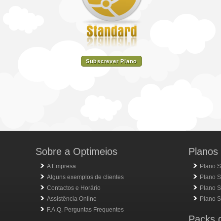
Subscrever Plano
Sobre a Optimeios
Planos 
A Empresa
Plano S
Alguns exemplos de clientes
Plano S
Contactos e Horário
Plano Si
Assistência Online
Plano Si
F.A.Q. Perguntas Frequentes
Packs 