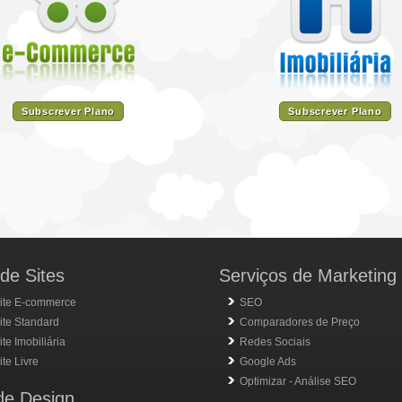
Subscrever Plano
Subscrever Plano
de Sites
Serviços de Marketing
ite E-commerce
SEO
ite Standard
Comparadores de Preço
te Imobiliária
Redes Sociais
te Livre
Google Ads
Optimizar - Análise SEO
de Design