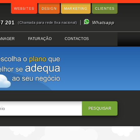
WEBSITES
DESIGN
MARKETING
CLIENTES
57 201
Whatsapp
(Chamada para rede fixa nacional)
ANAGER
FATURAÇÃO
CONTACTOS
PESQUISAR