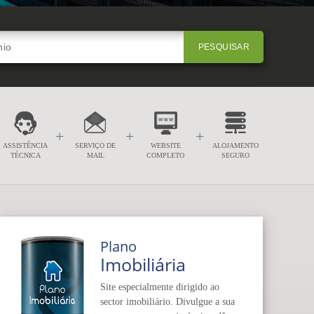
PESQUISAR
+
+
+
ASSISTÊNCIA
SERVIÇO DE
WEBSITE
ALOJAMENTO
TÉCNICA
MAIL
COMPLETO
SEGURO
Plano
Imobiliária
Site especialmente dirigido ao
sector imobiliário. Divulgue a sua