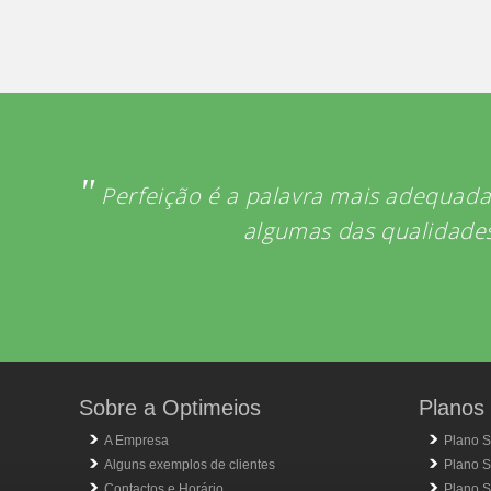
"
Perfeição é a palavra mais adequada
algumas das qualidades
Sobre a Optimeios
Planos 
A Empresa
Plano S
Alguns exemplos de clientes
Plano S
Contactos e Horário
Plano Si