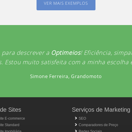
VER MAIS EXEMPLOS
 para descrever a
Optimeios
! Eficiência, simp
. Estou muito satisfeita com a minha escolha
Simone Ferreira,
Grandomoto
de Sites
Serviços de Marketing
ite E-commerce
SEO
ite Standard
Comparadores de Preço
te Imobiliária
Redes Sociais