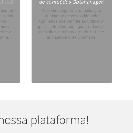
ficaz!
de conteúdos Optimanager
!
ações de
O Optimanager é uma aplicação
r, todos
totalmente desenvolvida pela
 uma
Optimeios que permite ao utilizador
imeios
gerir conteúdos, configurar o design,
site e
consultar relatórios etc. do seu site
forma.
na plataforma da Optimeios.
nossa plataforma!