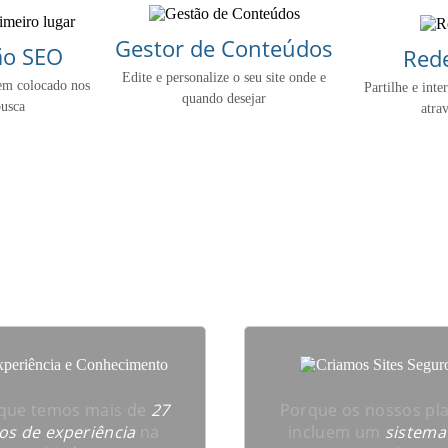
Gestor de Conteúdos
ão SEO
Rede
Edite e personalize o seu site onde e
em colocado nos
Partilhe e inte
quando desejar
busca
atrav
e escolher a Optimeios par
que temos mais de
27
Porque os nossos pl
os de experiência
na
incluem um
sistema