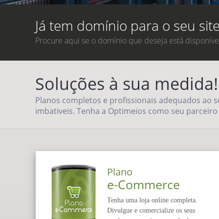
Já tem domínio para o seu site
Procure aqui se o domínio que deseja está disponível
Soluções à sua medida!
Planos completos e profissionais adequados ao s
imbativeis. Tenha a Optimeios como seu parceiro
Plano
e-Commerce
Tenha uma loja online completa.
Divulgue e comercialize os seus