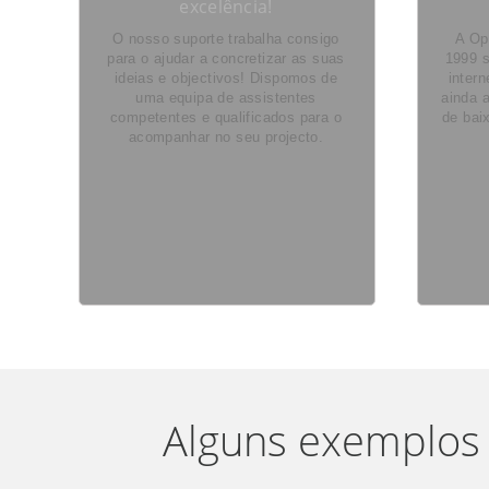
excelência!
O nosso suporte trabalha consigo
A Op
para o ajudar a concretizar as suas
1999 s
ideias e objectivos! Dispomos de
inter
uma equipa de assistentes
ainda a
competentes e qualificados para o
de bai
acompanhar no seu projecto.
Alguns exemplos 