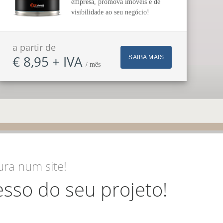
empresa, promova imóveis e dê
visibilidade ao seu negócio!
a partir de
€ 8,95 + IVA
SAIBA MAIS
/ mês
ra num site!
sso do seu projeto!