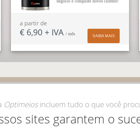
negócio e conquiste novos clientes!
a partir de
€ 6,90 + IVA
/ mês
SAIBA MAIS
a
Optimeios
incluem tudo o que você procu
ssos sites garantem o suce