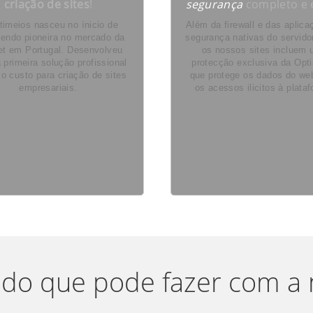
criação de sites
!
segurança
completo e e
timeios nasceu no ínicio de
Além da firewall e das aplic
endo pioneira no mercado da
segurança nativas do servido
net em Portugal. Desenvolveu
os nossos sites incluem
 primeira solução profissional
protecção exclusiva da Opt
xo custo para criação de sites
que protege os dados do web
empresariais.
os acessos ilicitos à plata
do que pode fazer com a 