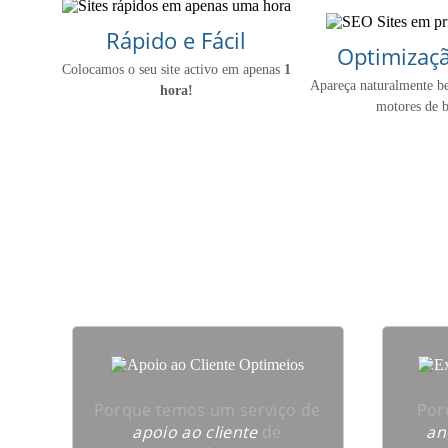
Rápido e Fácil
Optimizaç
Colocamos o seu site activo em apenas
1
Apareça naturalmente b
hora!
motores de 
Sabe porque dev
Porque temos um serviço de
Por
apoio ao cliente
de
an