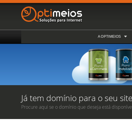
A OPTIMEIOS
Já tem domínio para o seu site
Procure aqui se o domínio que deseja está disponível