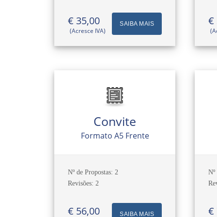
€ 35,00
€
SAIBA MAIS
(Acresce IVA)
(A
Convite
Formato A5 Frente
Nº de Propostas: 2
Nº 
Revisões: 2
Rev
€ 56,00
€
SAIBA MAIS