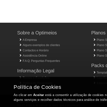
Sobre a Optimeios
Planos 
A Empresa
Plano S
Alguns exemplos de clientes
Plano S
Contactos e Horário
Plano Si
Assistência Online
Plano Si
F.A.Q. Perguntas Frequentes
Packs 
Informação Legal
Templat
Termos e Condições
Logotip
Política de Privacidade
Estacio
Copyright © Optimeios 1999 / 2026 - Todos os Direitos Reservados
Há 27 anos a desenvolver sites que comunicam