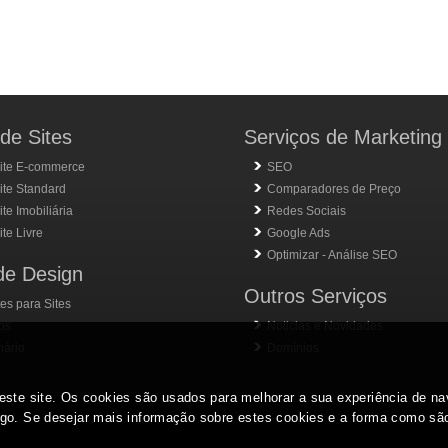
de Sites
Serviços de Marketing
ite E-commerce
SEO
ite Standard
Comparadores de Preço
te Imobiliária
Redes Sociais
te Livre
Google Ads
Optimizar - Análise SEO
de Design
Outros Serviços
es para Sites
os
Noticias e Novidades
nário
Domínios